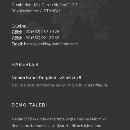
Cumhuriyet Mh. Çoruh Sk. No:24 D.1
Büyükçekmece / İSTANBUL
Telefon:
GSM:
+90 (532) 257 10 76
GSM:
+90 (530) 021 37 62
Email:
hasan_keskin@hsnbilisim.com
HABERLER
Nebim Haber Dergileri - 28.06.2018
Nebim Haber dergilerine ulaşmak için
buraya tıklayın.
DEMO TALEBİ
Nebim V3 hakkında daha fazla bilgi almak ve Nebim V3
demolarını izlemek üzere ziyaret edilmek için demo